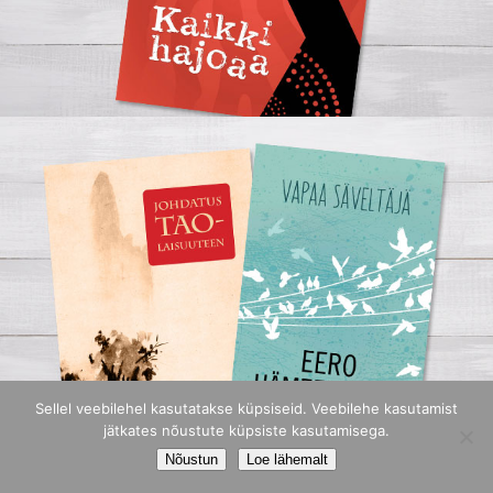
Sellel veebilehel kasutatakse küpsiseid. Veebilehe kasutamist
jätkates nõustute küpsiste kasutamisega.
Nõustun
Loe lähemalt