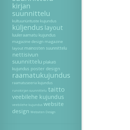
kirjan
suunnittelu
kultuuriürituste kujundus
küljendus
layout
luuleraamatu kujundus
magazine design
magazine
mainosten suunnittelu
layout
nettisivun
suunnittelu
plakati
kujundus
poster design
raamatukujundus
raamatuseeria kujundus
taitto
runokirjan suunnittelu
veebilehe kujundus
website
veebilehe kujundus
design
Websiten Design