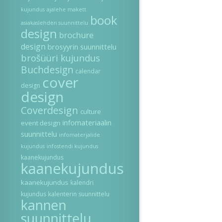
kujundus
ajalehe makett
book
asiakaslehden suunnittelu
design
brochure
design
brosyyrin suunnittelu
brošüüri kujundus
Buchdesign
calendar
cover
design
design
Coverdesign
culture
infomateriaalin
event design
suunnittelu
infomaterjalide
kujundus
infostendi kujundus
kaanekujundus
kaanekujundus
kaanekujundus
kalendri
kujundus
kalenterin suunnittelu
kannen
suunnittelu