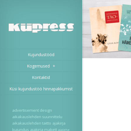
Kujundustööd
Kogemused
+
Kontaktid
Küsi kujundustöö hinnapakkumist
advertisement design
aikakauslehden suunnittelu
aikakauslehden taitto
ajakirja
kujundus
ajakirja makett
ajalehe